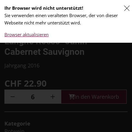
Ihr Browser wird nicht unterstützt!
0
Sie verwenden einen veralteten Browser, der von dieser
Webseite nicht mehr unterstützt wird.
Browser aktualisieren
Langhe Rosso "Janin"
Cabernet Sauvignon
Jahrgang 2016
CHF
22.90
In den Warenkorb
Kategorie
Rotwein