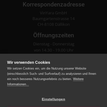
Korrespondenzadresse
VinYara GmbH
Baumgartenstrasse 14
CH-8108 Dällikon
Öffnungszeiten
Dienstag - Donnerstag
von 14.30 - 19.00 Uhr
am 1. Samstag im Monat
Wir verwenden Cookies
von 13.00 - 16.00 Uhr
Wir setzen Cookies ein, um die Nutzung unserer Website
(einschliesslich Such- und Surfverlauf) zu analysieren und Ihnen
oder nach telefonischer Vereinbarung
076 309 09 29
ein noch besseres Nutzungserlebnis zu bieten.
Weitere
Informationen...
Zahlungsarten
Einstellungen