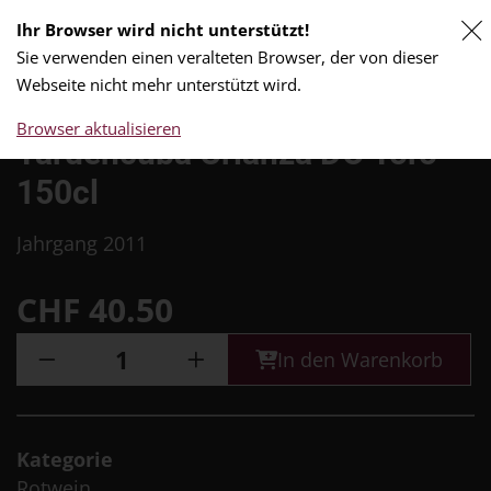
Ihr Browser wird nicht unterstützt!
0
Sie verwenden einen veralteten Browser, der von dieser
Webseite nicht mehr unterstützt wird.
Browser aktualisieren
Tardencuba Crianza DO Toro
150cl
Jahrgang 2011
CHF
40.50
In den Warenkorb
Kategorie
Rotwein