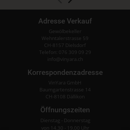
Adresse Verkauf
Tardencuba
Autor DO Toro
Gewölbekeller
Jahrgang 2011
75cl
Wehntalerstrasse 59
CH-8157 Dielsdorf
Telefon:
076 309 09 29
CHF
39.90
info
vinyara.ch
Detail
Korrespondenzadresse
VinYara GmbH
Baumgartenstrasse 14
CH-8108 Dällikon
Herdade São
Öffnungszeiten
Miguel Colheita
Jahrgang 2022
150cl
Dienstag - Donnerstag
von 14.30 - 19.00 Uhr