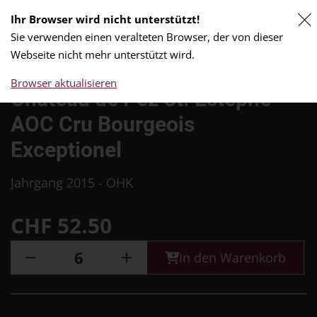
Ihr Browser wird nicht unterstützt!
0
Sie verwenden einen veralteten Browser, der von dieser
Webseite nicht mehr unterstützt wird.
Browser aktualisieren
Chateau de Pez St. Estèphe
AOC Cru Bourgeois
Exceptionel
Jahrgang 2015 - OHK
CHF
52.50
In den Warenkorb