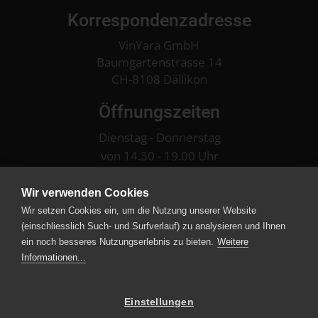
CHF
83.00
Korrespondenzadresse
VinYara GmbH
Detail
Baumgartenstrasse 14
CH-8108 Dällikon
Öffnungszeiten
Dienstag - Donnerstag
von 14.30 - 19.00 Uhr
am 1. Samstag im Monat
Wir verwenden Cookies
von 13.00 - 16.00 Uhr
Wir setzen Cookies ein, um die Nutzung unserer Website
(einschliesslich Such- und Surfverlauf) zu analysieren und Ihnen
oder nach telefonischer Vereinbarung
076 309 09 29
ein noch besseres Nutzungserlebnis zu bieten.
Weitere
Informationen...
Zahlungsarten
Einstellungen