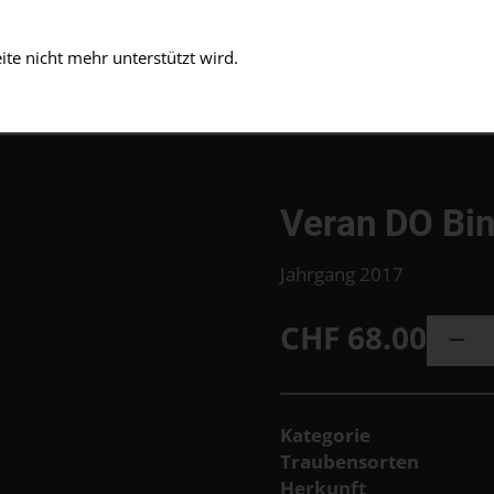
te nicht mehr unterstützt wird.
Prod
News und Events
Voll
Veran DO Bin
Jahrgang 2017
CHF
68.00
Kategorie
Traubensorten
Herkunft