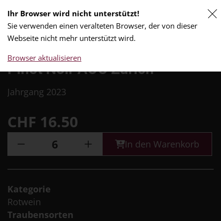
Ihr Browser wird nicht unterstützt!
0
Sie verwenden einen veralteten Browser, der von dieser
Webseite nicht mehr unterstützt wird.
Browser aktualisieren
Pinot Noir AOC Zürich
Jahrgang 2023
CHF
16.50
In den Warenkorb
Kategorie
Rotwein
Traubensorten