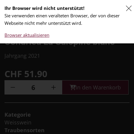
Ihr Browser wird nicht unterstützt!
0
Sie verwenden einen veralteten Browser, der von dieser
Webseite nicht mehr unterstützt wird.
Browser aktualisieren
Condrieu La Galopine blanc
Jahrgang 2021
CHF
51.90
In den Warenkorb
Kategorie
Weisswein
Traubensorten