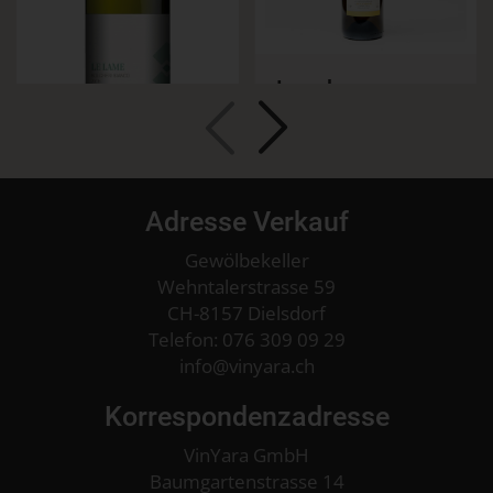
Langhe
Chardonnay
Jahrgang 2016
CHF
18.50
Adresse Verkauf
Le Lame Bolgheri
Detail
Gewölbekeller
Bianco DOC
Jahrgang 2018
Wehntalerstrasse 59
CH-8157 Dielsdorf
Telefon:
076 309 09 29
CHF
18.50
info
vinyara.ch
Korrespondenzadresse
Detail
VinYara GmbH
Baumgartenstrasse 14