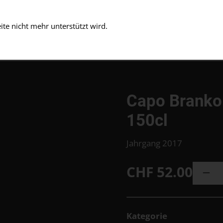
te nicht mehr unterstützt wird.
Prod
News und Events
Voll
Capo Branko 
150cl
Jahrgang 2017
CHF
52.00
Kategorie