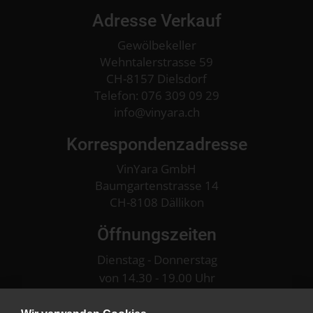
CHF
129.00
Adresse Verkauf
Grappa Berta
Roccanivo in
Detail
Gewölbekeller
Holzkiste
Wehntalerstrasse 59
CH-8157 Dielsdorf
Telefon:
076 309 09 29
CHF
132.00
info
vinyara.ch
Detail
Korrespondenzadresse
VinYara GmbH
Baumgartenstrasse 14
CH-8108 Dällikon
Öffnungszeiten
Dienstag - Donnerstag
von 14.30 - 19.00 Uhr
am 1. Samstag im Monat