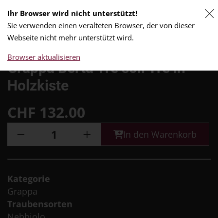
Ihr Browser wird nicht unterstützt!
0
Sie verwenden einen veralteten Browser, der von dieser
Webseite nicht mehr unterstützt wird.
Browser aktualisieren
Grappa Berta Tre soli Tre in
Holzkiste
CHF
132.00
In den Warenkorb
Kategorie
Grappa
Traubensorten
Nebbiolo